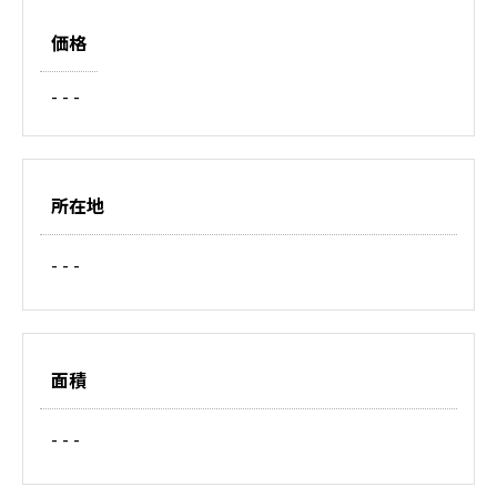
価格
- - -
所在地
- - -
面積
- - -