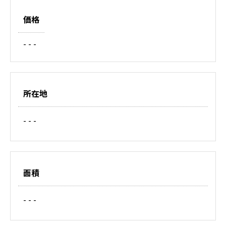
価格
- - -
所在地
- - -
面積
- - -