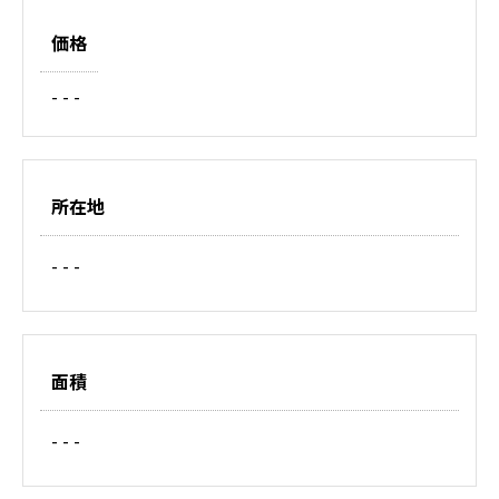
価格
- - -
所在地
- - -
面積
- - -