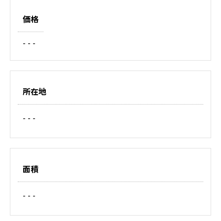
価格
- - -
所在地
- - -
面積
- - -