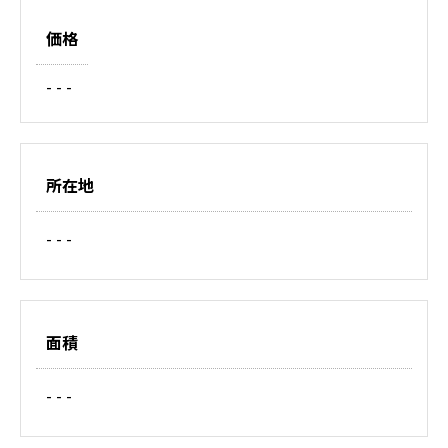
価格
- - -
所在地
- - -
面積
- - -