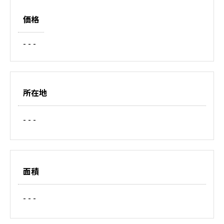
価格
- - -
所在地
- - -
面積
- - -