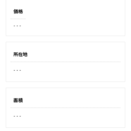
価格
- - -
所在地
- - -
面積
- - -