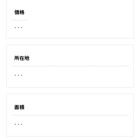
価格
- - -
所在地
- - -
面積
- - -