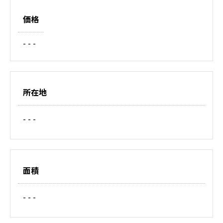
価格
- - -
所在地
- - -
面積
- - -