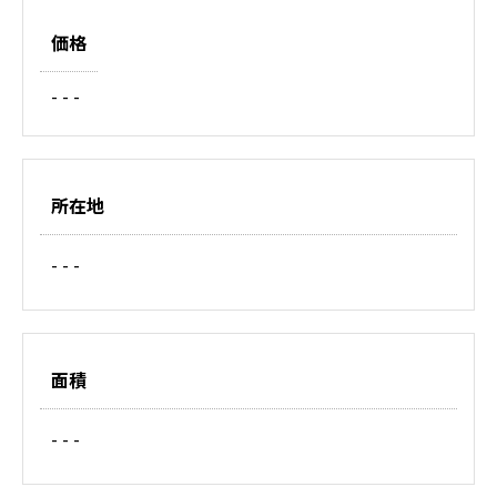
価格
- - -
所在地
- - -
面積
- - -