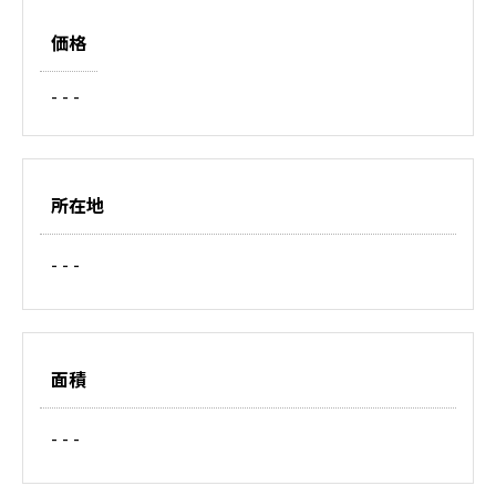
価格
- - -
所在地
- - -
面積
- - -