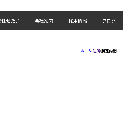
を任せたい
会社案内
採用情報
ブログ
ホーム
住所
勝連内間