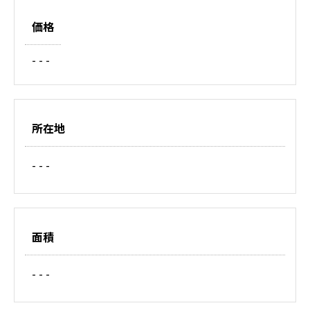
価格
- - -
所在地
- - -
面積
- - -