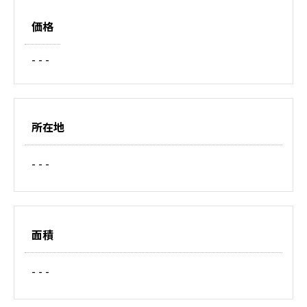
価格
- - -
所在地
- - -
面積
- - -