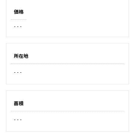
価格
- - -
所在地
- - -
面積
- - -