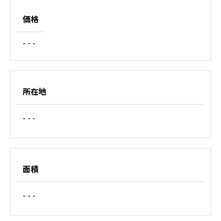
価格
- - -
所在地
- - -
面積
- - -