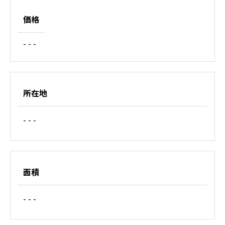
価格
- - -
所在地
- - -
面積
- - -