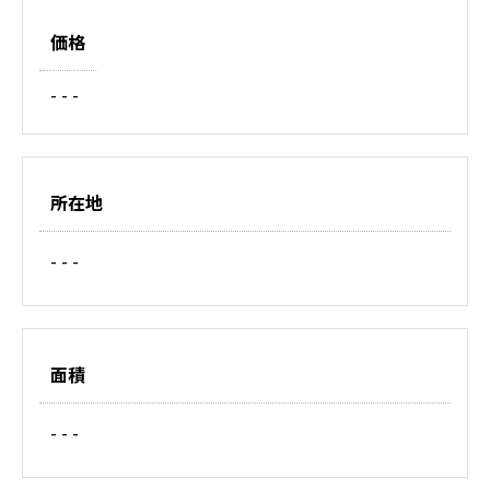
価格
- - -
所在地
- - -
面積
- - -