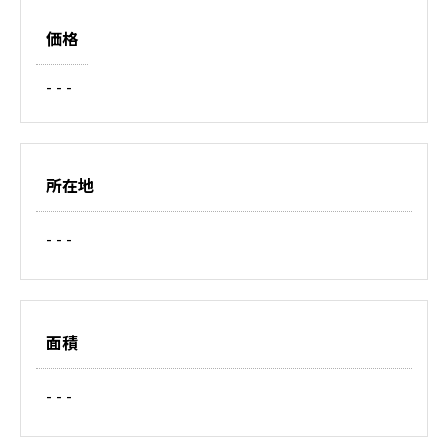
価格
- - -
所在地
- - -
面積
- - -