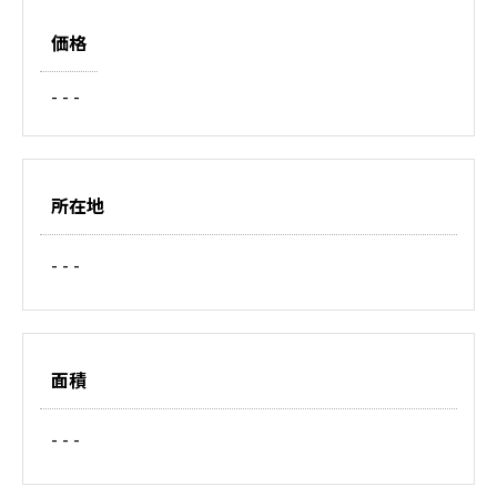
価格
- - -
所在地
- - -
面積
- - -