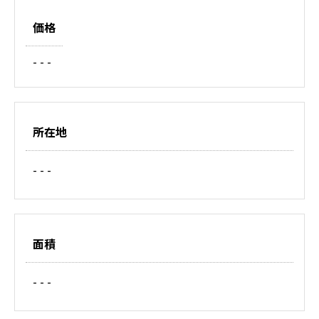
価格
- - -
所在地
- - -
面積
- - -