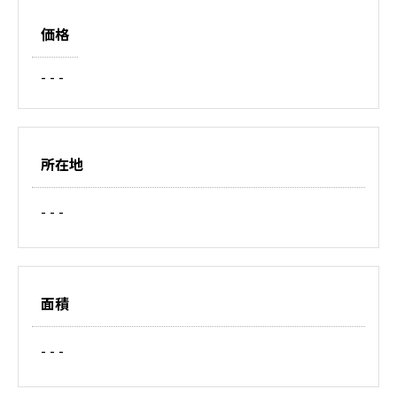
価格
- - -
所在地
- - -
面積
- - -