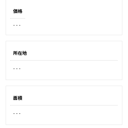
価格
- - -
所在地
- - -
面積
- - -