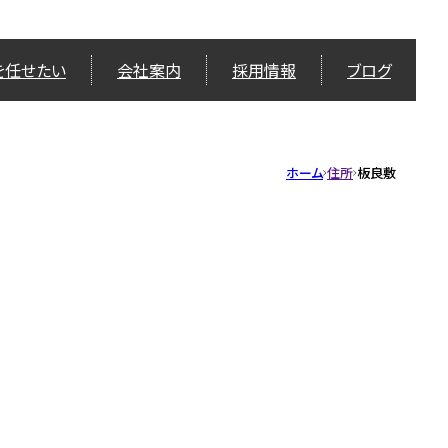
を任せたい
会社案内
採用情報
ブログ
ホーム
住所
板良敷