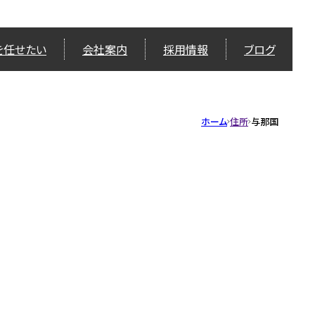
を任せたい
会社案内
採用情報
ブログ
ホーム
住所
与那国