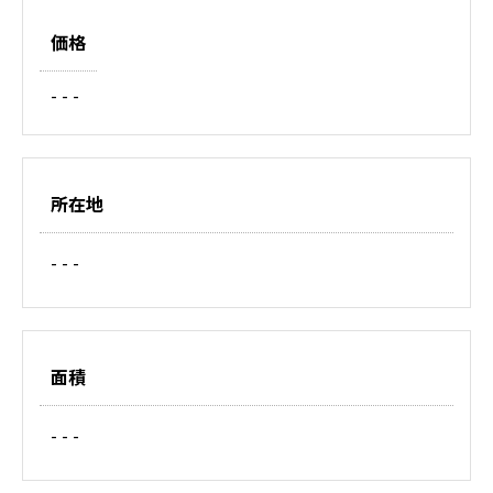
価格
- - -
所在地
- - -
面積
- - -