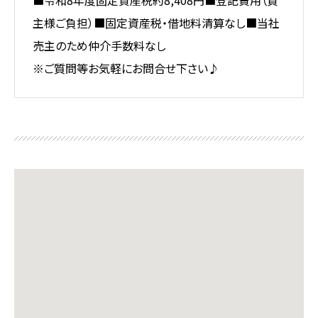
■令和8年度固定資産税約8,408円■登記費用（買
主様ご負担）■固定資産税・借地料清算なし■当社
売主のため仲介手数料なし
※ご質問等お気軽にお問合せ下さい♪