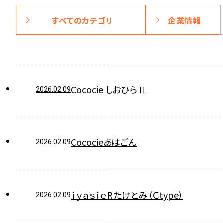
すべてのカテゴリ
企業情報
Cococie しおひらⅡ
2026.02.09
Cococieあはごん
2026.02.09
ｉｙａｓｉｅＲたけとみ（Ｃtype）
2026.02.09