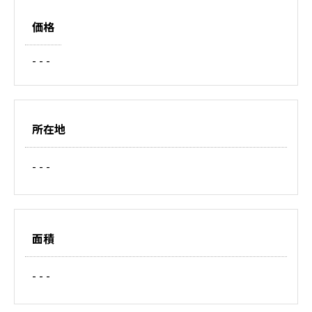
価格
- - -
所在地
- - -
面積
- - -