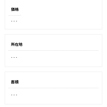
価格
- - -
所在地
- - -
面積
- - -