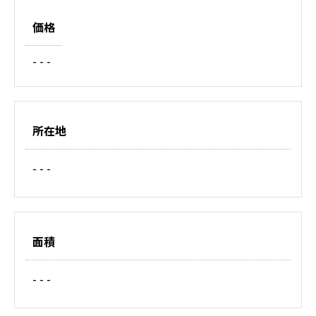
価格
- - -
所在地
- - -
面積
- - -