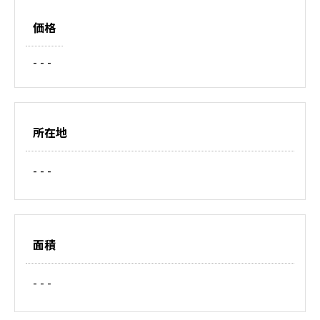
価格
- - -
所在地
- - -
面積
- - -