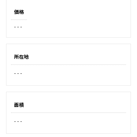
価格
- - -
所在地
- - -
面積
- - -