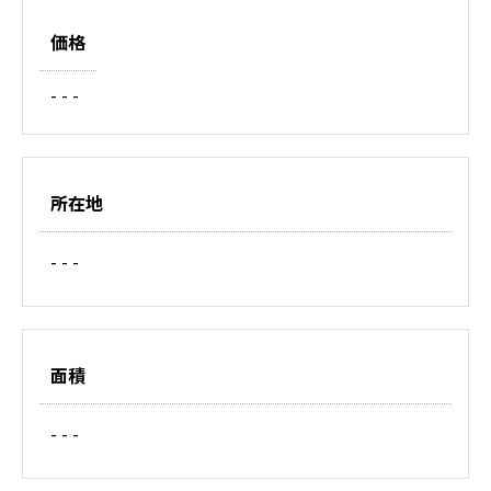
価格
- - -
所在地
- - -
面積
- - -