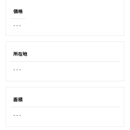
価格
- - -
所在地
- - -
面積
- - -