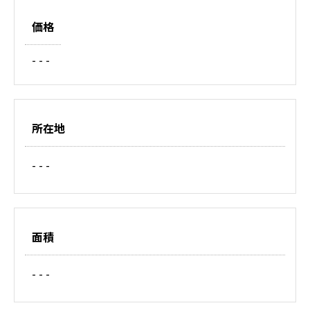
価格
- - -
所在地
- - -
面積
- - -