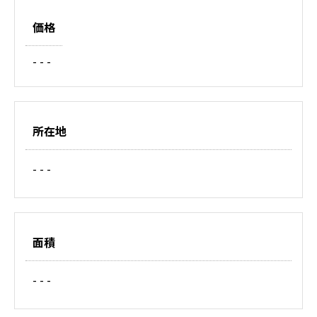
価格
- - -
所在地
- - -
面積
- - -