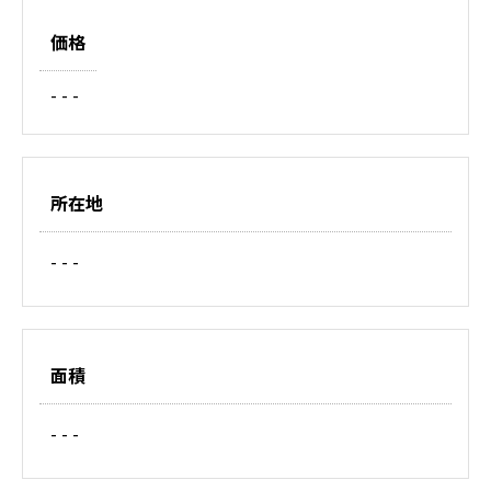
価格
- - -
所在地
- - -
面積
- - -