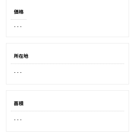
価格
- - -
所在地
- - -
面積
- - -