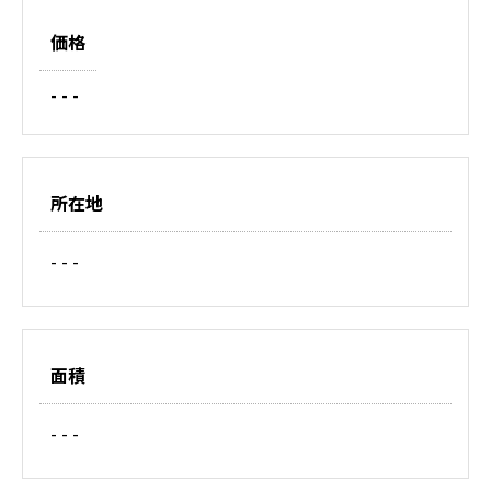
価格
- - -
所在地
- - -
面積
- - -