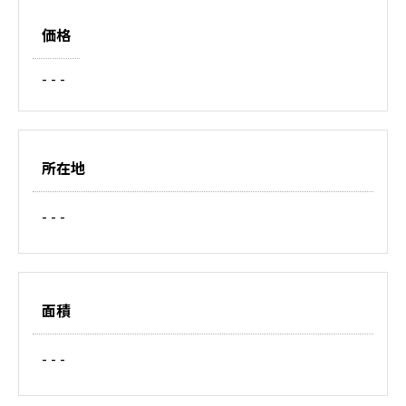
価格
- - -
所在地
- - -
面積
- - -