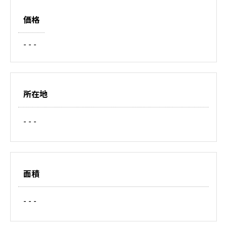
価格
- - -
所在地
- - -
面積
- - -