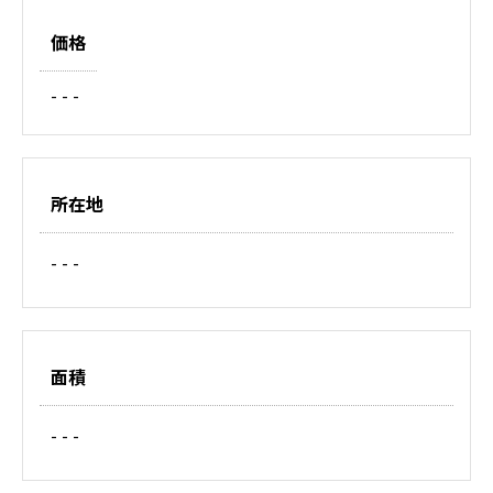
価格
- - -
所在地
- - -
面積
- - -