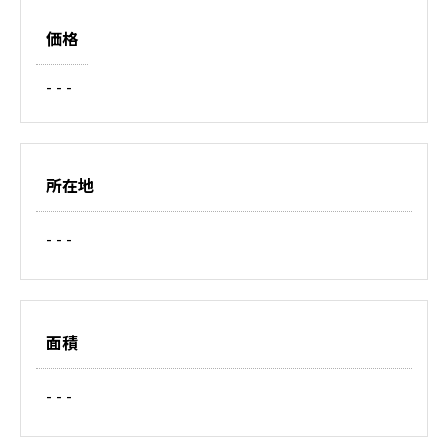
価格
- - -
所在地
- - -
面積
- - -