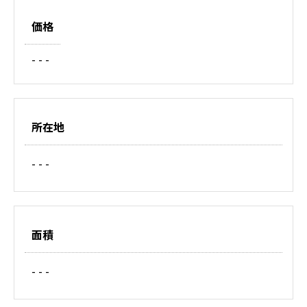
価格
- - -
所在地
- - -
面積
- - -