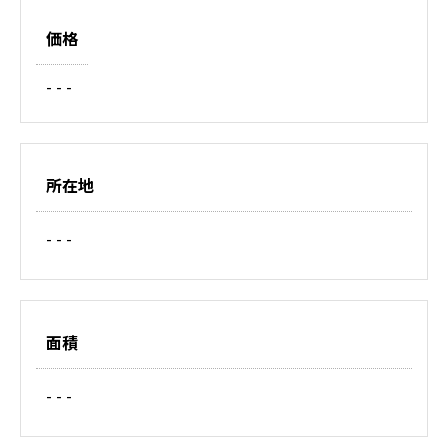
価格
- - -
所在地
- - -
面積
- - -