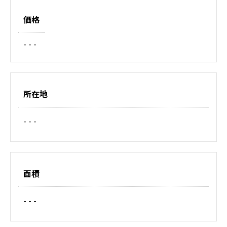
価格
- - -
所在地
- - -
面積
- - -