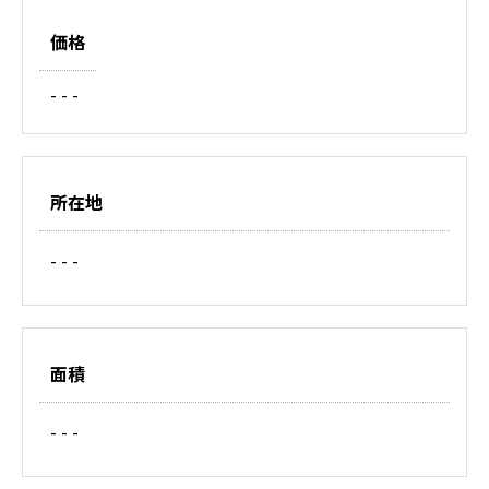
価格
- - -
所在地
- - -
面積
- - -