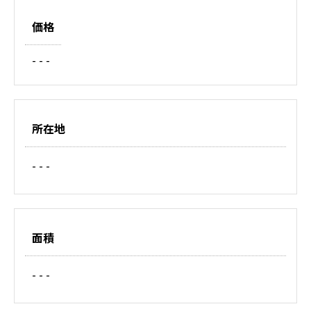
価格
- - -
所在地
- - -
面積
- - -