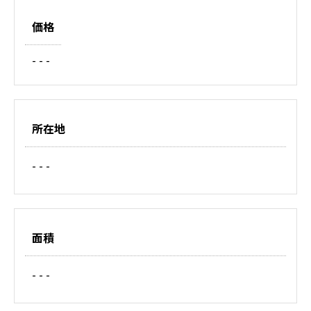
価格
- - -
所在地
- - -
面積
- - -